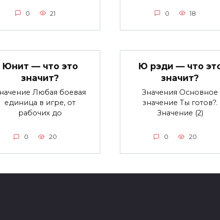
0
21
0
18
Юнит — что это
Ю рэди — что эт
значит?
значит?
начение Любая боевая
Значения Основное
единица в игре, от
значение Ты готов?.
рабочих до
Значение (2)
0
20
0
20