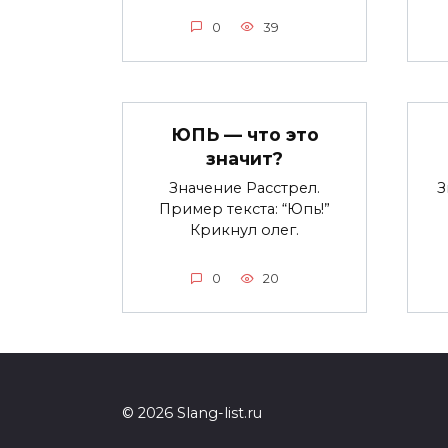
0
39
ЮПЬ — что это
значит?
Значение Расстрел.
З
Пример текста: “Юпь!”
Крикнул олег.
0
20
© 2026 Slang-list.ru