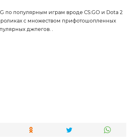
 по популярным играм вроде CS:GO и Dota 2
еороликах с множеством прифотошопленных
улярных джпегов. .