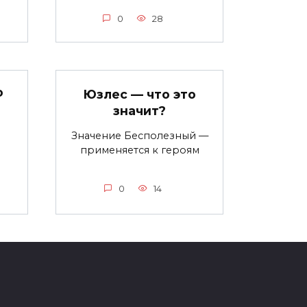
0
28
о
Юзлес — что это
значит?
Значение Бесполезный —
применяется к героям
0
14