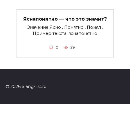
Яснапонятно — что это значит?
Значение Ясно , Понятно , Понял .
Пример текста: яснапонятно
0
39
© 2026 Slang-list.ru