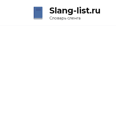
Перейти
Slang-list.ru
к
содержанию
Словарь сленга