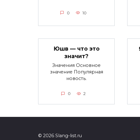
0
10
Юшв — что это
значит?
Значения Основное
значение Популярная
новость.
0
2
© 2026 Slang-list.ru