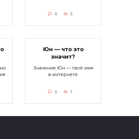
0
5
то
Юн — что это
значит?
ьно
Значение Юн — твоё имя
ние
в интернете.
0
7