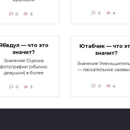
0
4
0
6
Ябвдул — что это
Ютабчик — что э
значит?
значит?
Значение Оценка
Значение Уменьшител
фотографии (обычно
— ласкательное назва
девушки) в более
0
4
0
5