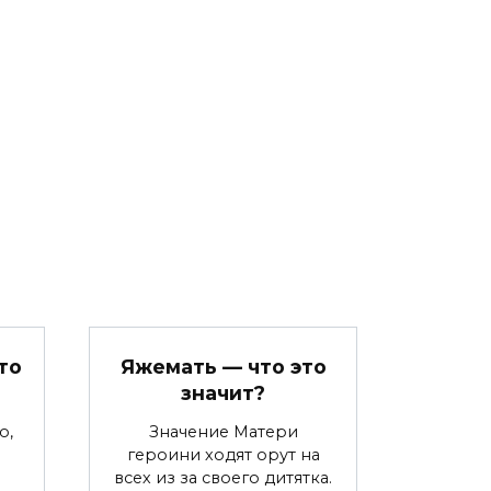
то
Яжемать — что это
значит?
о,
Значение Матери
героини ходят орут на
всех из за своего дитятка.