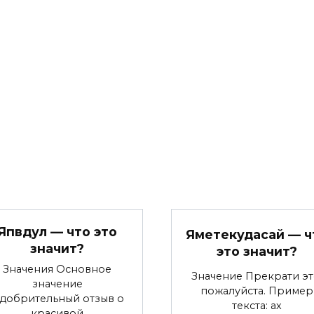
Япвдул — что это
Яметекудасай — ч
значит?
это значит?
Значения Основное
Значение Прекрати эт
значение
пожалуйста. Пример
добрительный отзыв о
текста: ах
красивой