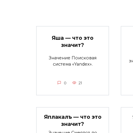
Яша — что это
значит?
Значение Поисковая
з
система «Yandex».
0
21
Яплакалъ — что это
значит?
Значение Смеялся до