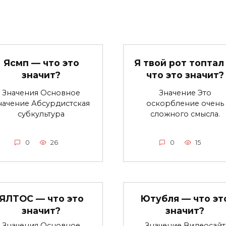
Ясмп — что это
Я твой рот топтал
значит?
что это значит?
Значения Основное
Значение Это
начение Абсурдистская
оскорбление очень
субкультура
сложного смысла.
0
26
0
15
ЯЛТОС — что это
Ютубля — что эт
значит?
значит?
Значения Основное
Значение Видеосайт