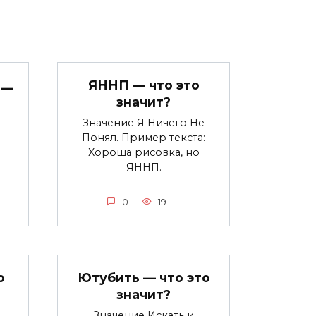
ЯННП — что это
 —
значит?
Значение Я Ничего Не
Понял. Пример текста:
Хороша рисовка, но
ЯННП.
0
19
о
Ютубить — что это
значит?
Значение Искать и