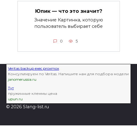
Юпик — что это значит?
Значение Картинка, которую
пользователь выбирает себе
0
5
Veritas backup exec proxmox
Консультируем по Veritas. Напишите нам для подбора модели
janomerussia.ru
Тут
пружинные клеммы цена
upun.ru
© 2026 Slang-list.ru