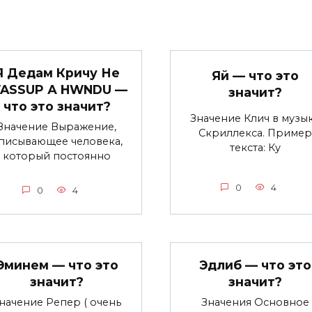
Я Дедам Кричу Не
Яй — что это
ASSUP А HWNDU —
значит?
что это значит?
Значение Клич в музы
Значение Выражение,
Скриллекса. Пример
писывающее человека,
текста: Ку
который постоянно
0
4
0
4
Эминем — что это
Эдлиб — что это
значит?
значит?
начение Репер ( очень
Значения Основное