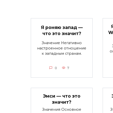
Я роняю запад —
W
что это значит?
Значение Негативно
настроенное отношение
о
к западным странам.
0
7
Эмси — что это
значит?
Значения Основное
З