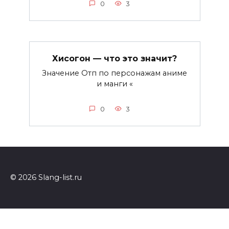
0
3
Хисогон — что это значит?
Значение Отп по персонажам аниме
и манги «
0
3
© 2026 Slang-list.ru