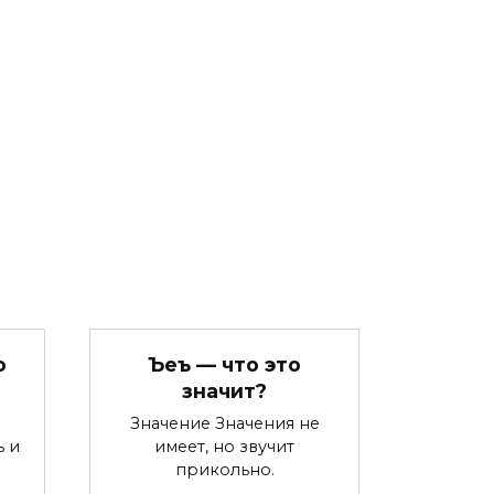
о
Ъеъ — что это
значит?
Значение Значения не
ь и
имеет, но звучит
прикольно.