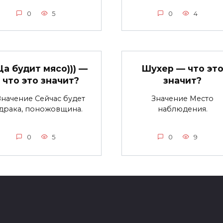
0
5
0
4
а будит мясо))) —
Шухер — что эт
что это значит?
значит?
Значение Сейчас будет
Значение Место
драка, поножовщина.
наблюдения.
0
5
0
9