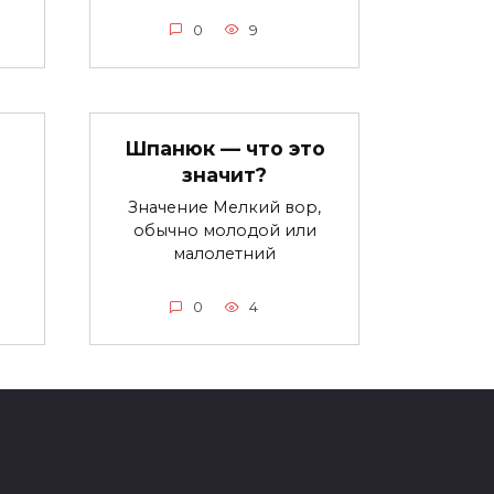
0
9
Шпанюк — что это
о
значит?
Значение Мелкий вор,
обычно молодой или
малолетний
0
4