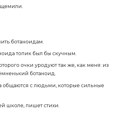
 щемили.
мить ботаноидам.
аноида топик был бы скучным.
торого очки уродуют так же, как меня: из
ёмненький ботаноид.
а общаются с людьми, которые сильные
й школе, пишет стихи.