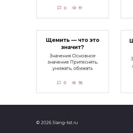
0
17
Щемить — что это
Щ
значит?
Значения Основное
значение Притеснять,
унижать, обижать
0
16
© 2026 Slang-list.ru