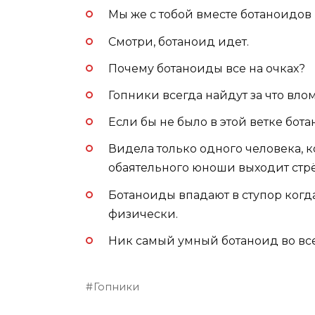
Мы же с тобой вместе ботаноидов
Смотри, ботаноид идет.
Почему ботаноиды все на очках?
Гопники всегда найдут за что вло
Если бы не было в этой ветке бот
Видела только одного человека, ко
обаятельного юноши выходит стр
Ботаноиды впадают в ступор когд
физически.
Ник самый умный ботаноид во все
Гопники