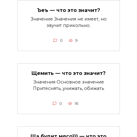
Ъеъ — что это значит?
Значение Значения не имеет, но
звучит прикольно.
0
9
Щемить — что это значит?
Значения Основное значение
Притеснять, унижать, обижать
0
16
Ща будит мясо))) — что это