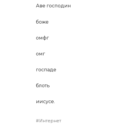
Аве господин
боже
омфг
омг
госпаде
блоть
иисусе.
Интернет