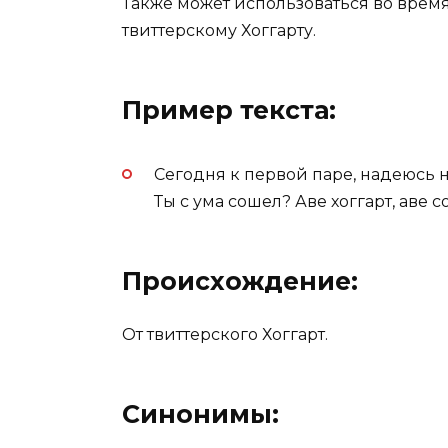
Также может использоваться во врем
твиттерскому Хоггарту.
Пример текста:
Сегодня к первой паре, надеюсь не
Ты с ума сошел? Аве хоггарт, аве с
Происхождение:
От твиттерского Хоггарт.
Синонимы: