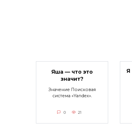
Я
Яша — что это
значит?
Значение Поисковая
система «Yandex».
0
21