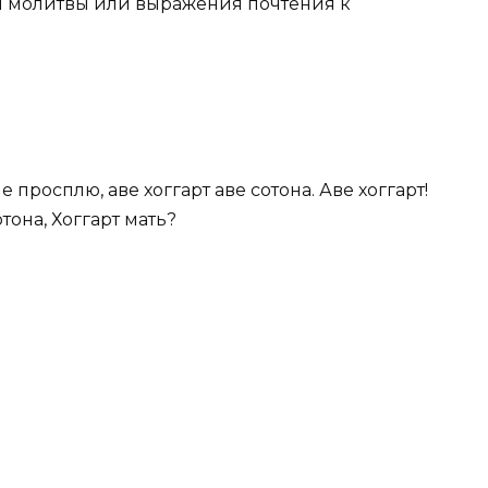
я молитвы или выражения почтения к
 просплю, аве хоггарт аве сотона. Аве хоггарт!
отона, Хоггарт мать?