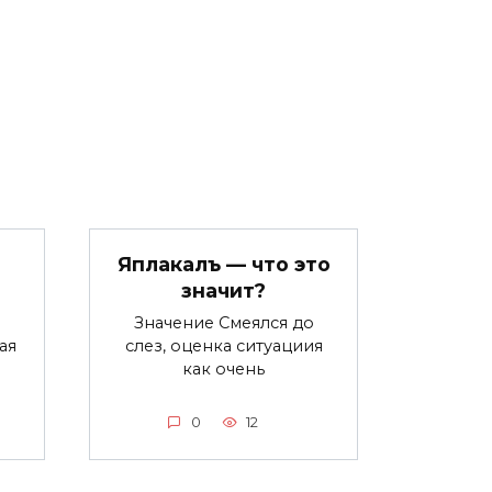
Яплакалъ — что это
значит?
Значение Смеялся до
ая
слез, оценка ситуациия
как очень
0
12