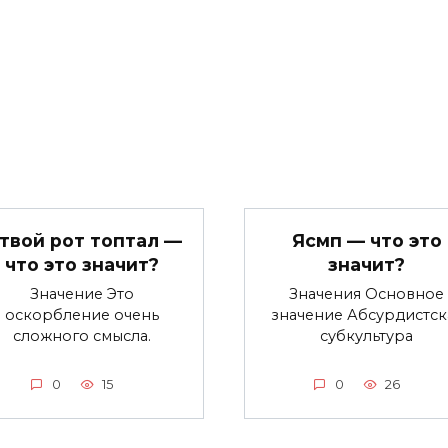
 твой рот топтал —
Ясмп — что это
что это значит?
значит?
Значение Это
Значения Основное
оскорбление очень
значение Абсурдистск
сложного смысла.
субкультура
0
15
0
26