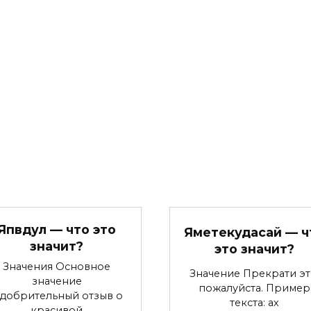
Япвдул — что это
Яметекудасай — ч
значит?
это значит?
Значения Основное
Значение Прекрати эт
значение
пожалуйста. Пример
добрительный отзыв о
текста: ах
красивой