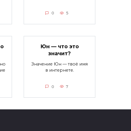
0
5
то
Юн — что это
значит?
ьно
Значение Юн — твоё имя
ние
в интернете.
0
7