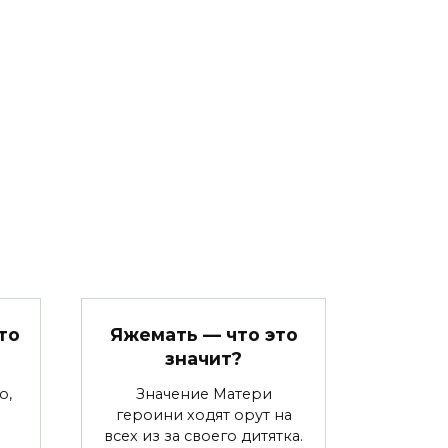
то
Яжемать — что это
значит?
о,
Значение Матери
героини ходят орут на
всех из за своего дитятка.