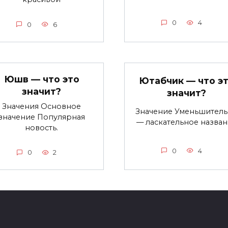
0
4
0
6
Юшв — что это
Ютабчик — что э
значит?
значит?
Значения Основное
Значение Уменьшител
значение Популярная
— ласкательное назва
новость.
0
4
0
2