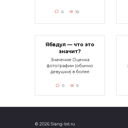
0
10
Ябвдул — что это
значит?
Значение Оценка
фотографии (обычно
девушки) в более
0
5
© 2026 Slang-list.ru