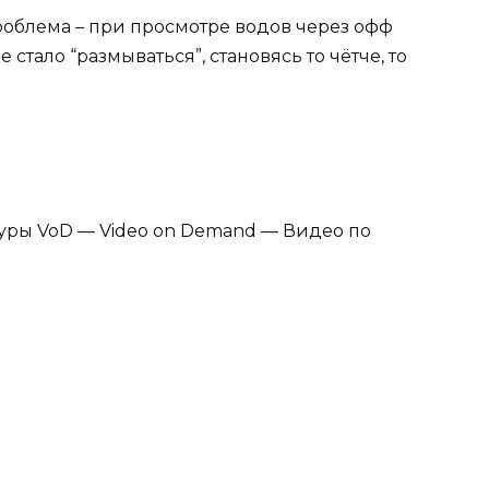
роблема – при просмотре водов через офф
тало “размываться”, становясь то чётче, то
уры VoD — Video on Demand — Видео по