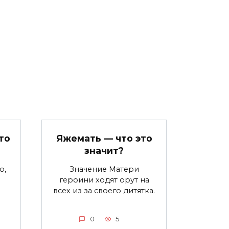
то
Яжемать — что это
значит?
о,
Значение Матери
героини ходят орут на
всех из за своего дитятка.
0
5