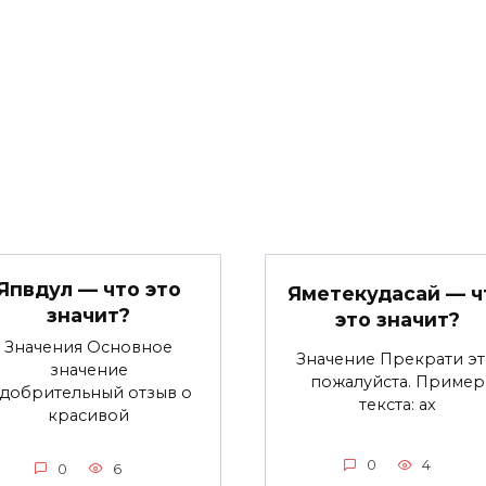
Япвдул — что это
Яметекудасай — ч
значит?
это значит?
Значения Основное
Значение Прекрати эт
значение
пожалуйста. Пример
добрительный отзыв о
текста: ах
красивой
0
4
0
6