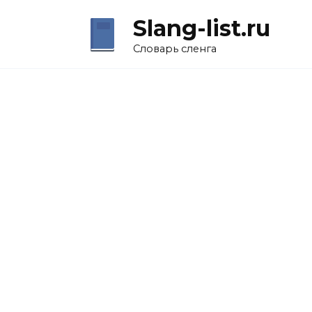
Перейти
Slang-list.ru
к
содержанию
Словарь сленга