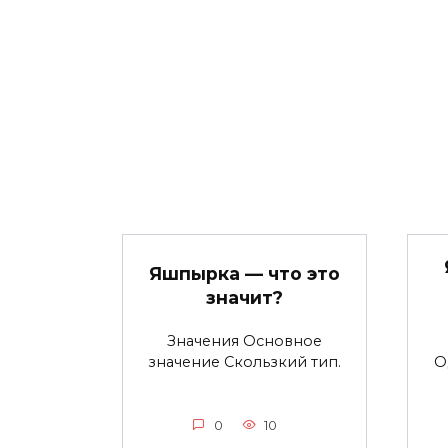
Яшпырка — что это
значит?
Значения Основное
значение Скользкий тип.
О
0
10