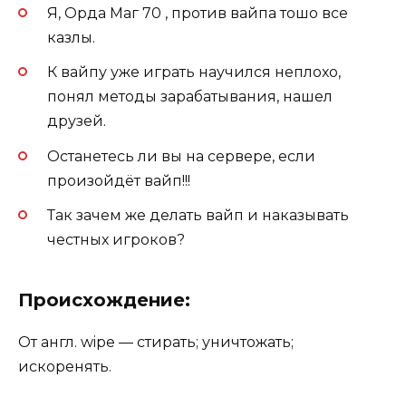
Я, Орда Маг 70 , против вайпа тошо все
казлы.
К вайпу уже играть научился неплохо,
понял методы зарабатывания, нашел
друзей.
Останетесь ли вы на сервере, если
произойдёт вайп!!!
Так зачем же делать вайп и наказывать
честных игроков?
Происхождение:
От англ. wipe — стирать; уничтожать;
искоренять.