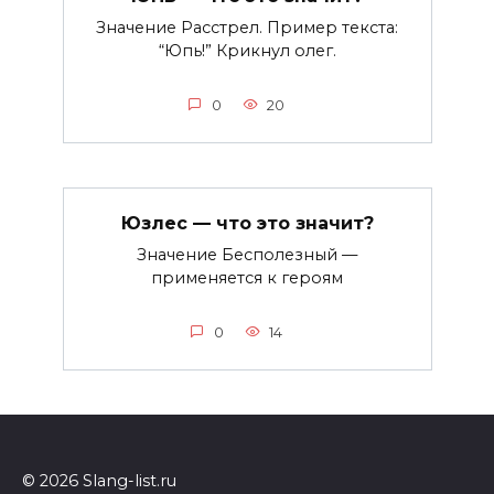
Значение Расстрел. Пример текста:
“Юпь!” Крикнул олег.
0
20
Юзлес — что это значит?
Значение Бесполезный —
применяется к героям
0
14
© 2026 Slang-list.ru