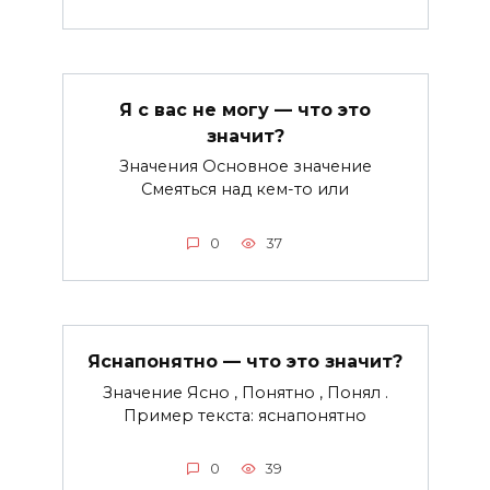
Я с вас не могу — что это
значит?
Значения Основное значение
Смеяться над кем-то или
0
37
Яснапонятно — что это значит?
Значение Ясно , Понятно , Понял .
Пример текста: яснапонятно
0
39