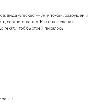
 сов. вида wrecked — уничтожен, разрушен и
ать, соответственно. Как и все слова в
 rekkt, чтоб быстрей писалось.
ne kill