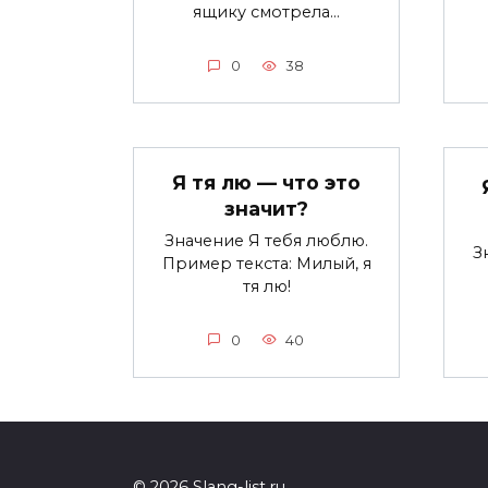
ящику смотрела…
0
38
Я тя лю — что это
значит?
Значение Я тебя люблю.
З
Пример текста: Милый, я
тя лю!
0
40
© 2026 Slang-list.ru