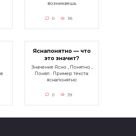
возникаешь
0
36
Яснапонятно — что
это значит?
Значение Ясно , Понятно ,
в
Понял . Пример текста:
яснапонятно
0
39