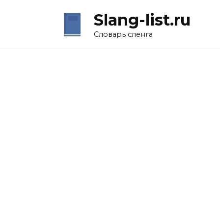
Перейти
Slang-list.ru
к
содержанию
Словарь сленга