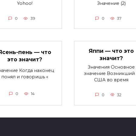
Yohoo!
Значение (2)
0
39
0
37
Яппи — что это
Ясень-пень — что
значит?
это значит?
Значения Основное
начение Когда наконец
значение Возникший 
понял и говоришь «
США во время
0
14
0
32