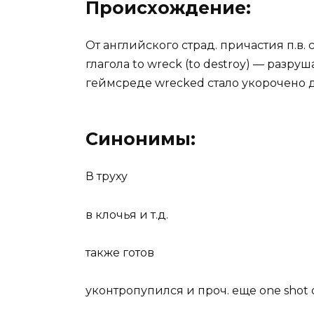
Происхождение:
От английского страд. причастия п.в.
глагола to wreck (to destroy) — разруш
геймсреде wrecked стало укорочено до
Синонимы:
В труху
в клочья и т.д.
также готов
уконтропупился и проч. еще one shot o