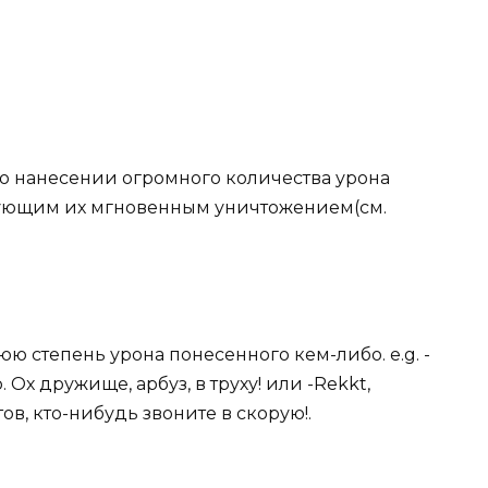
 о нанесении огромного количества урона
ующим их мгновенным уничтожением(см.
ю степень урона понесенного кем-либо. e.g. -
 Ох дружище, арбуз, в труху! или -Rekkt,
тов, кто-нибудь звоните в скорую!.