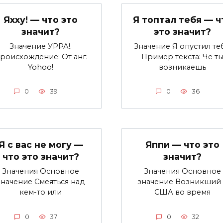
Яхху! — что это
Я топтал тебя — ч
значит?
это значит?
Значение УРРА!.
Значение Я опустил теб
роисхождение: От анг.
Пример текста: Че т
Yohoo!
возникаешь
0
39
0
36
Я с вас не могу —
Яппи — что это
что это значит?
значит?
Значения Основное
Значения Основное
значение Смеяться над
значение Возникший 
кем-то или
США во время
0
37
0
32