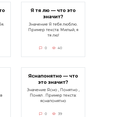
то
Я тя лю — что это
значит?
я.
Значение Я тебя люблю.
ы
Пример текста: Милый, я
тя лю!
0
40
Яснапонятно — что
это значит?
Значение Ясно , Понятно ,
в
Понял . Пример текста:
яснапонятно
0
39