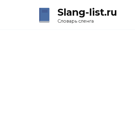
Перейти
Slang-list.ru
к
содержанию
Словарь сленга