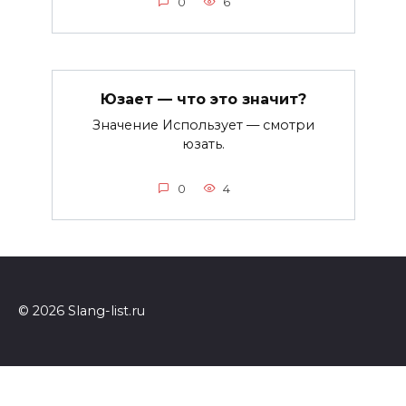
0
6
Юзает — что это значит?
Значение Использует — смотри
юзать.
0
4
© 2026 Slang-list.ru