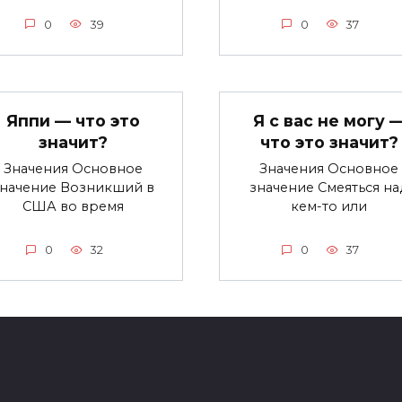
0
39
0
37
Яппи — что это
Я с вас не могу 
значит?
что это значит?
Значения Основное
Значения Основное
значение Возникший в
значение Смеяться на
США во время
кем-то или
0
32
0
37