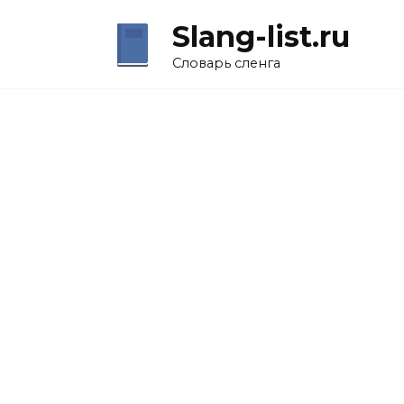
Перейти
Slang-list.ru
к
содержанию
Словарь сленга