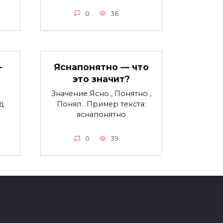
0
36
—
Яснапонятно — что
это значит?
Значение Ясно , Понятно ,
д
Понял . Пример текста:
яснапонятно
0
39