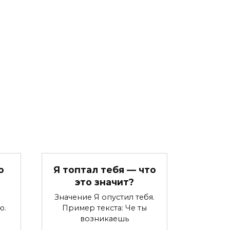
о
Я топтал тебя — что
это значит?
Значение Я опустил тебя.
ю.
Пример текста: Че ты
возникаешь