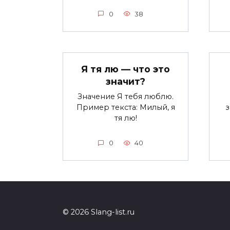
0
38
Я тя лю — что это
значит?
Значение Я тебя люблю.
Пример текста: Милый, я
тя лю!
0
40
© 2026 Slang-list.ru