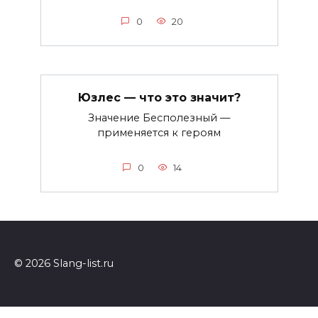
0
20
Юзлес — что это значит?
Значение Бесполезный —
применяется к героям
0
14
© 2026 Slang-list.ru