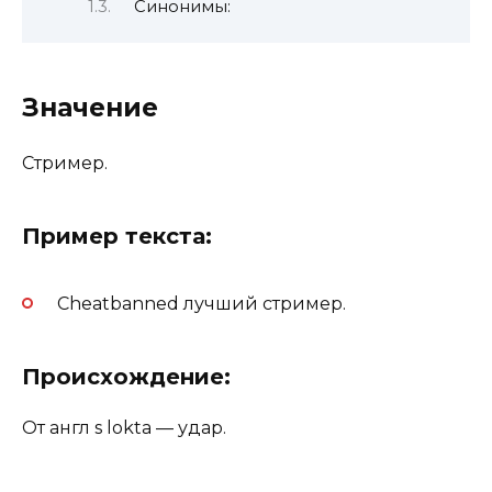
Синонимы:
Значение
Стример.
Пример текста:
Cheatbanned лучший стример.
Происхождение:
От англ s lokta — удар.