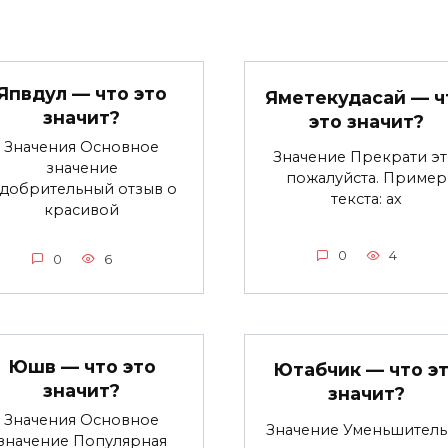
Япвдул — что это
Яметекудасай — ч
значит?
это значит?
Значения Основное
Значение Прекрати эт
значение
пожалуйста. Пример
добрительный отзыв о
текста: ах
красивой
0
4
0
6
Юшв — что это
Ютабчик — что э
значит?
значит?
Значения Основное
Значение Уменьшител
значение Популярная