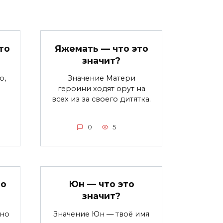
то
Яжемать — что это
значит?
о,
Значение Матери
героини ходят орут на
всех из за своего дитятка.
0
5
то
Юн — что это
значит?
ьно
Значение Юн — твоё имя