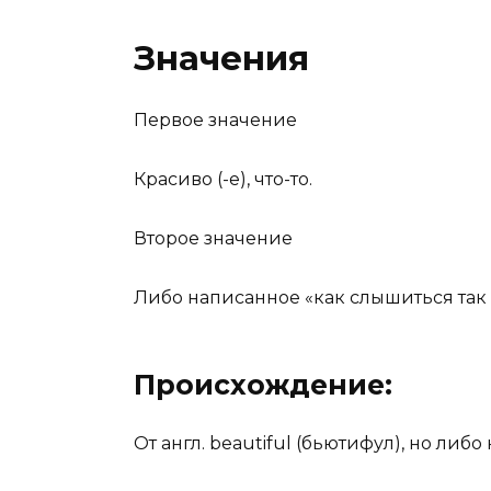
Значения
Первое значение
Красиво (-е), что-то.
Второе значение
Либо написанное «как слышиться так 
Происхождение:
От англ. beautiful (бьютифул), но ли