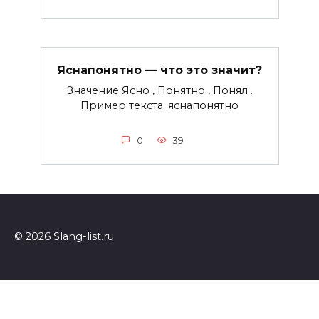
Яснапонятно — что это значит?
Значение Ясно , Понятно , Понял .
Пример текста: яснапонятно
0
39
© 2026 Slang-list.ru