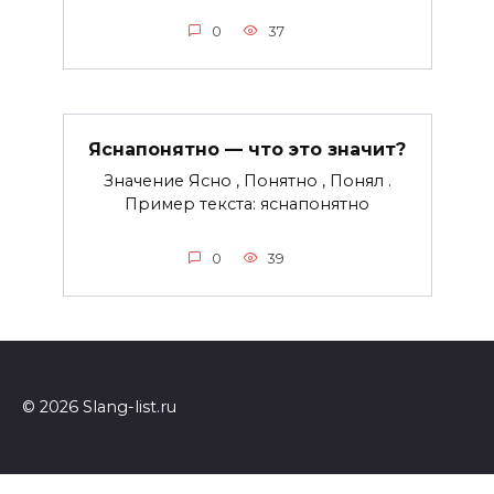
0
37
Яснапонятно — что это значит?
Значение Ясно , Понятно , Понял .
Пример текста: яснапонятно
0
39
© 2026 Slang-list.ru