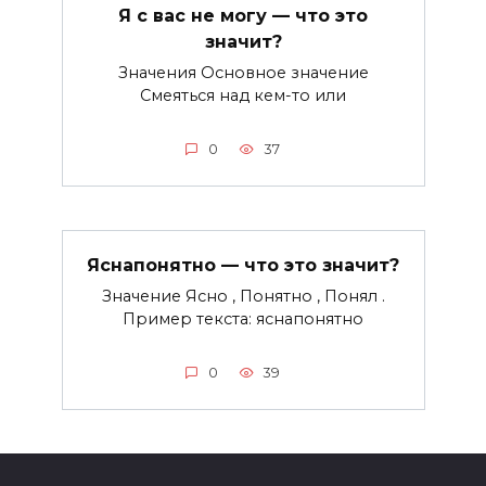
Я с вас не могу — что это
значит?
Значения Основное значение
Смеяться над кем-то или
0
37
Яснапонятно — что это значит?
Значение Ясно , Понятно , Понял .
Пример текста: яснапонятно
0
39