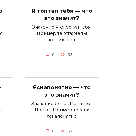
о
Я топтал тебя — что
это значит?
Значение Я опустил тебя.
ю.
Пример текста: Че ты
возникаешь
0
36
—
Яснапонятно — что
это значит?
Значение Ясно , Понятно ,
д
Понял . Пример текста:
яснапонятно
0
39