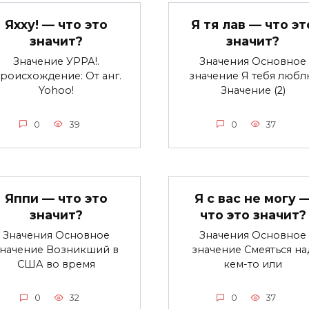
Яхху! — что это
Я тя лав — что эт
значит?
значит?
Значение УРРА!.
Значения Основное
роисхождение: От анг.
значение Я тебя любл
Yohoo!
Значение (2)
0
39
0
37
Яппи — что это
Я с вас не могу 
значит?
что это значит?
Значения Основное
Значения Основное
значение Возникший в
значение Смеяться на
США во время
кем-то или
0
32
0
37