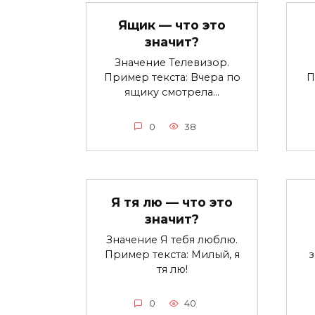
Ящик — что это
значит?
Значение Телевизор.
Пример текста: Вчера по
П
ящику смотрела…
0
38
Я тя лю — что это
значит?
Значение Я тебя люблю.
Пример текста: Милый, я
тя лю!
0
40