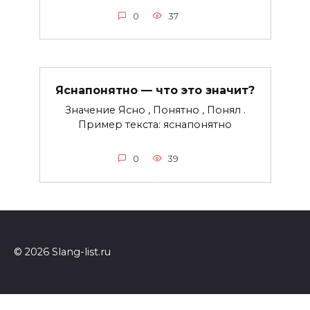
0
37
Яснапонятно — что это значит?
Значение Ясно , Понятно , Понял .
Пример текста: яснапонятно
0
39
© 2026 Slang-list.ru