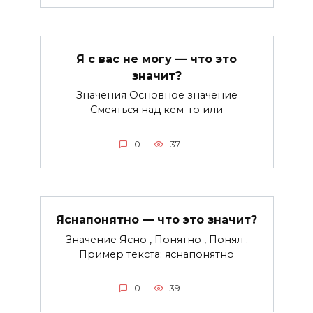
Я с вас не могу — что это
значит?
Значения Основное значение
Смеяться над кем-то или
0
37
Яснапонятно — что это значит?
Значение Ясно , Понятно , Понял .
Пример текста: яснапонятно
0
39