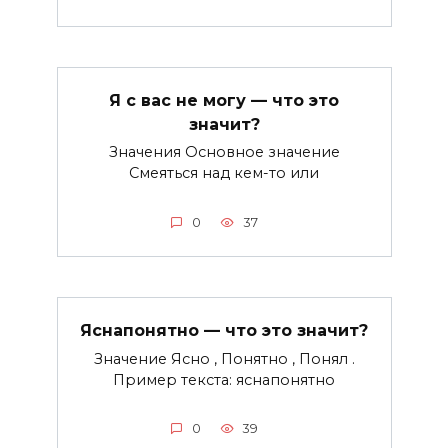
Я с вас не могу — что это
значит?
Значения Основное значение
Смеяться над кем-то или
0
37
Яснапонятно — что это значит?
Значение Ясно , Понятно , Понял .
Пример текста: яснапонятно
0
39