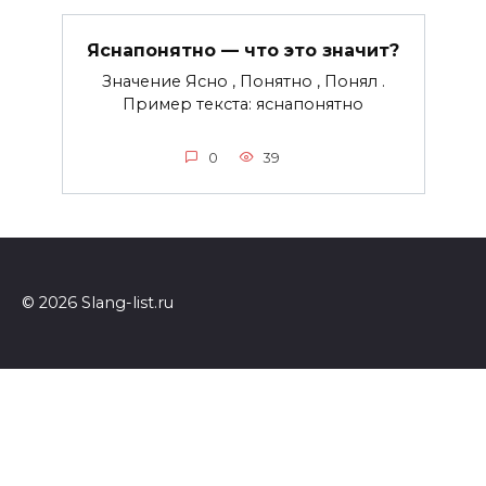
Яснапонятно — что это значит?
Значение Ясно , Понятно , Понял .
Пример текста: яснапонятно
0
39
© 2026 Slang-list.ru