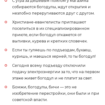
С утра за дешевым пойлом у магазина
собираются богодулы, ждут открытия и
незлобно переругиваются друг с другом.
Христиане-евангелисты приглашают
поселиться в их специализированном
приюте, если богодул откажется от
выпивки, курева и крепких словечек.
Если ты гуляешь по подъездам, бухаеш,
куришь, и маешься херней, то ты богодул!
Сегодня всему подъезду отключили
подачу электроэнергии за то, что на первом
этаже живет богодул и не платит за свет.
Бомжи, богодулы, бичи — это не
изобретение перестройки, они были и при
советской власти.