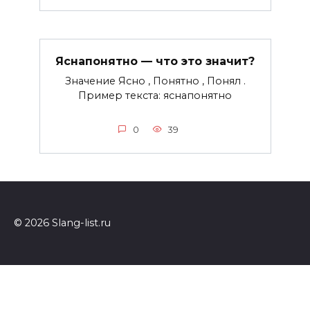
Яснапонятно — что это значит?
Значение Ясно , Понятно , Понял .
Пример текста: яснапонятно
0
39
© 2026 Slang-list.ru