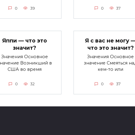
0
39
0
37
Яппи — что это
Я с вас не могу 
значит?
что это значит?
Значения Основное
Значения Основное
значение Возникший в
значение Смеяться на
США во время
кем-то или
0
32
0
37