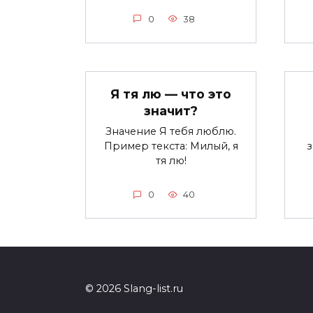
0
38
Я тя лю — что это
значит?
Значение Я тебя люблю.
Пример текста: Милый, я
тя лю!
0
40
© 2026 Slang-list.ru