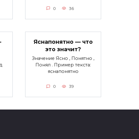
0
36
—
Яснапонятно — что
это значит?
Значение Ясно , Понятно ,
д
Понял . Пример текста:
яснапонятно
0
39