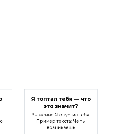
о
Я топтал тебя — что
это значит?
Значение Я опустил тебя.
ю.
Пример текста: Че ты
возникаешь