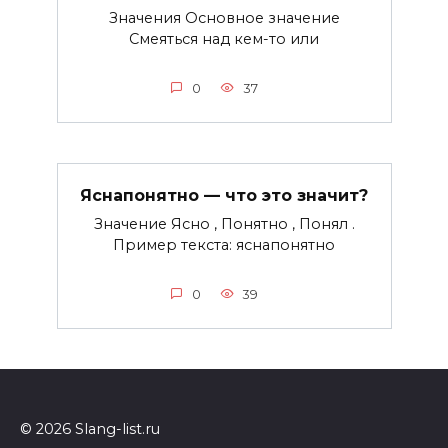
Значения Основное значение
Смеяться над кем-то или
0
37
Яснапонятно — что это значит?
Значение Ясно , Понятно , Понял .
Пример текста: яснапонятно
0
39
© 2026 Slang-list.ru