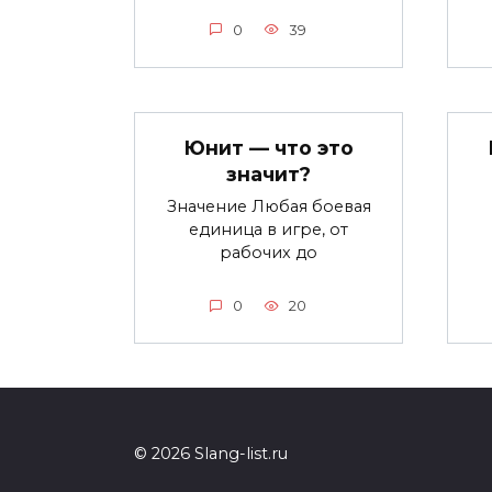
0
39
Юнит — что это
значит?
Значение Любая боевая
единица в игре, от
рабочих до
0
20
© 2026 Slang-list.ru