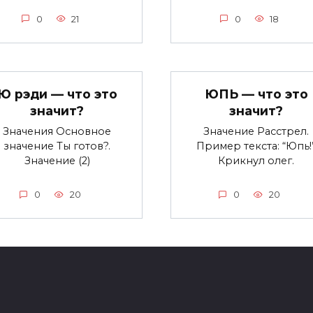
0
21
0
18
Ю рэди — что это
ЮПЬ — что это
значит?
значит?
Значения Основное
Значение Расстрел.
значение Ты готов?.
Пример текста: “Юпь!
Значение (2)
Крикнул олег.
0
20
0
20