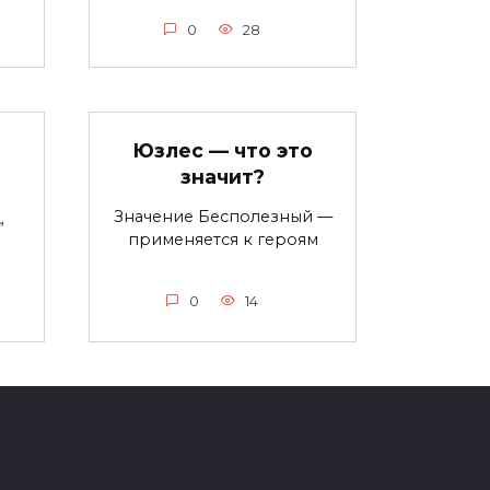
0
28
Юзлес — что это
значит?
Значение Бесполезный —
”
применяется к героям
0
14