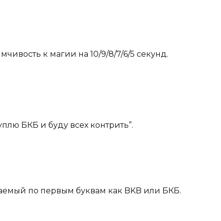
ивость к магии на 10/9/8/7/6/5 секунд.
уплю БКБ и буду всех контрить”.
итаемый по первым буквам как BKB или БКБ.