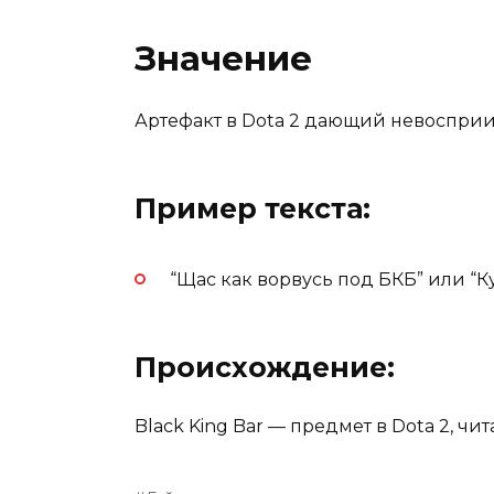
Значение
Артефакт в Dota 2 дающий невосприимч
Пример текста:
“Щас как ворвусь под БКБ” или “К
Происхождение:
Black King Bar — предмет в Dota 2, ч