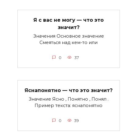
Я с вас не могу — что это
значит?
Значения Основное значение
Смеяться над кем-то или
0
37
Яснапонятно — что это значит?
Значение Ясно , Понятно , Понял .
Пример текста: яснапонятно
0
39