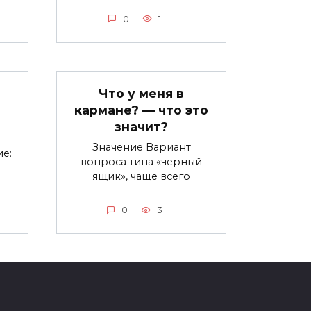
0
1
Что у меня в
кармане? — что это
значит?
Значение Вариант
е:
вопроса типа «черный
ящик», чаще всего
0
3