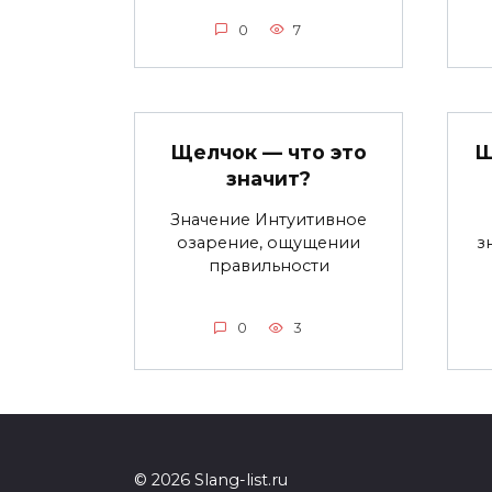
0
7
Щелчок — что это
Ш
значит?
Значение Интуитивное
озарение, ощущении
з
правильности
0
3
© 2026 Slang-list.ru