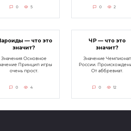
0
5
0
2
ароиды — что это
ЧР — что это
значит?
значит?
Значения Основное
Значение Чемпионат
начение Принцип игры
России. Происхождени
очень прост.
От аббревиат.
0
4
0
12