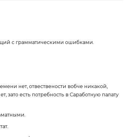
ущий с грамматическими ошибками.
емени нет, отвествености вобче никакой,
т, зато есть потребность в Саработную палату
аматными.
ат.