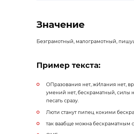
Значение
Безграмотный, малограмотный, пиш
Пример текста:
ОПразования нет, жИлания нет, вр
умений нет, бескраматный, силы не
песать сразу.
Люти станут пипец кокими бескр
так ваабще можна бескраматным ст