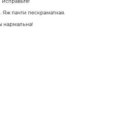
 исправьте!
… Яж пачти пескраматная.
ы нармальна!