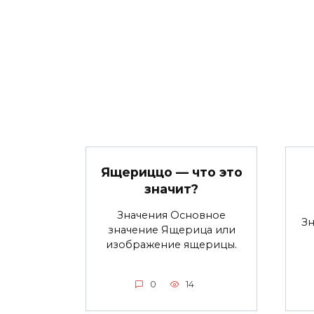
Ящериццо — что это
значит?
Значения Основное
З
значение Ящерица или
изображение ящерицы.
0
14