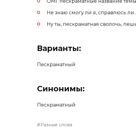
ОМГ пескраматные название темы
Не знаю смогу ли я, справлюсь ли
Ну ты, пескраматная сволочь, пеш
Варианты:
Пескраматный
Синонимы:
Пескраматный
Разные слова