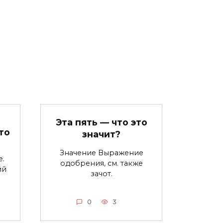
Эта пять — что это
то
значит?
Значение Выражение
е.
одобрения, см. также
йй
зачот.
0
3