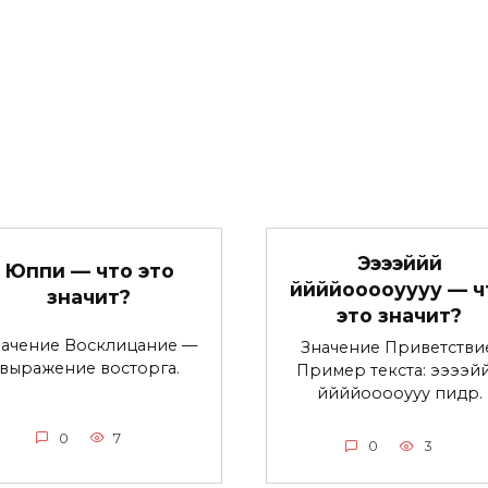
Ээээййй
Юппи — что это
ййййооооуууу — ч
значит?
это значит?
начение Восклицание —
Значение Приветстви
выражение восторга.
Пример текста: ээээй
ййййооооууу пидр.
0
7
0
3