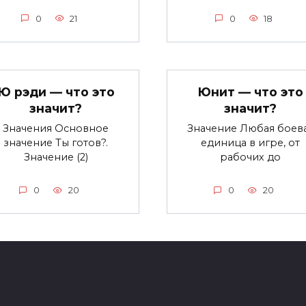
0
21
0
18
Ю рэди — что это
Юнит — что это
значит?
значит?
Значения Основное
Значение Любая боев
значение Ты готов?.
единица в игре, от
Значение (2)
рабочих до
0
20
0
20