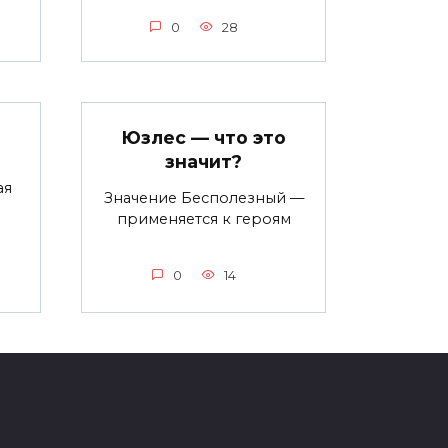
0
28
Юзлес — что это
значит?
ая
Значение Бесполезный —
применяется к героям
0
14