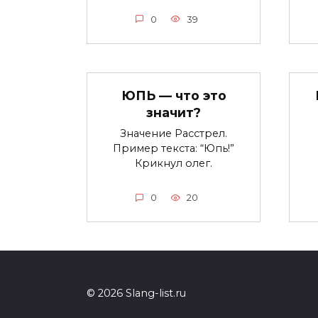
0
39
ЮПЬ — что это
значит?
Значение Расстрел.
Пример текста: “Юпь!”
Крикнул олег.
0
20
© 2026 Slang-list.ru