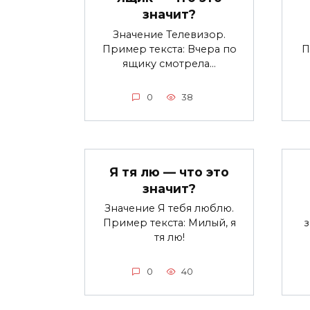
значит?
Значение Телевизор.
Пример текста: Вчера по
П
ящику смотрела…
0
38
Я тя лю — что это
значит?
Значение Я тебя люблю.
Пример текста: Милый, я
тя лю!
0
40