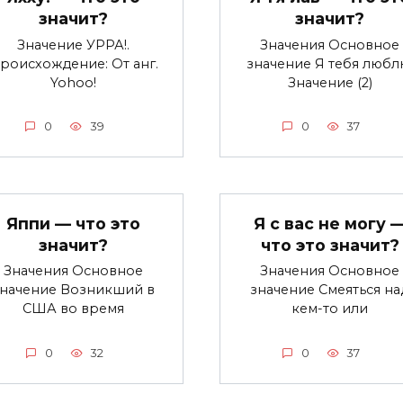
значит?
значит?
Значение УРРА!.
Значения Основное
роисхождение: От анг.
значение Я тебя любл
Yohoo!
Значение (2)
0
39
0
37
Яппи — что это
Я с вас не могу 
значит?
что это значит?
Значения Основное
Значения Основное
значение Возникший в
значение Смеяться на
США во время
кем-то или
0
32
0
37