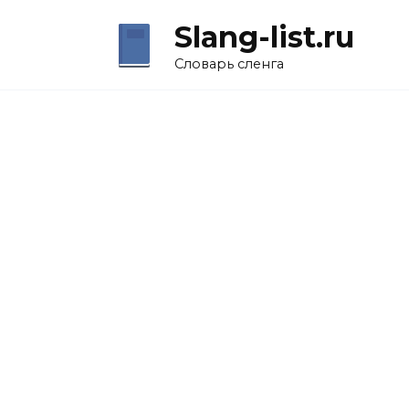
Перейти
Slang-list.ru
к
содержанию
Словарь сленга