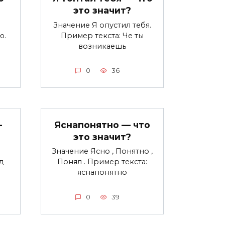
это значит?
Значение Я опустил тебя.
ю.
Пример текста: Че ты
возникаешь
0
36
—
Яснапонятно — что
это значит?
Значение Ясно , Понятно ,
д
Понял . Пример текста:
яснапонятно
0
39