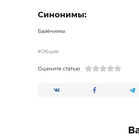
Синонимы:
Базёнимы.
Общие
Оцените статью
В