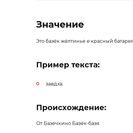
Значение
Это базёк жёлтинье е красный батарея
Пример текста:
завдха.
Происхождение:
От Базёчкино Базёк-базя.