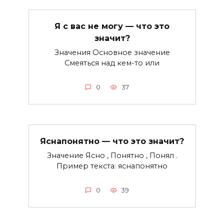
Я с вас не могу — что это
значит?
Значения Основное значение
Смеяться над кем-то или
0
37
Яснапонятно — что это значит?
Значение Ясно , Понятно , Понял .
Пример текста: яснапонятно
0
39