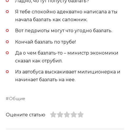
Ладно, чо тут попусту базлать?
Я тебе спокойно адекватно написала а ты
начала базлать как сапожник.
Вот педриоты могут что угодно базлать.
Кончай базлать по трубе!
Да о чем базлать-то – министр экономики
сказал как отрубил.
Из автобуса выскакивает милиционерка и
начинает базлать на нее.
Общие
Оцените статью