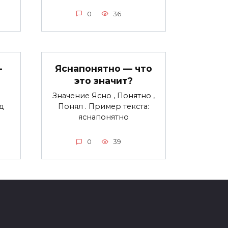
0
36
—
Яснапонятно — что
это значит?
Значение Ясно , Понятно ,
д
Понял . Пример текста:
яснапонятно
0
39