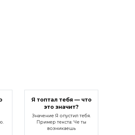
о
Я топтал тебя — что
это значит?
Значение Я опустил тебя.
ю.
Пример текста: Че ты
возникаешь