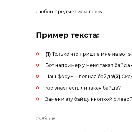
Любой предмет или вещь.
Пример текста:
(1)
Только что пришла мне на вот э
Вот например у меня такая байда 
Наш форум – полная байда!
(2)
Скаж
Кто знает есть ли такая байда?
Замени эту байду кнопкой с лево
Общие