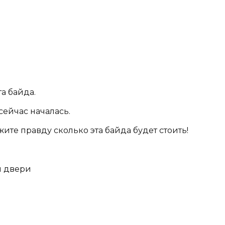
та байда.
сейчас началась.
ите правду сколько эта байда будет стоить!
й двери