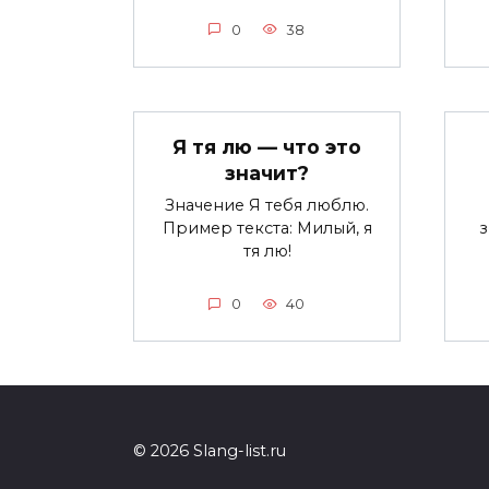
0
38
Я тя лю — что это
значит?
Значение Я тебя люблю.
Пример текста: Милый, я
тя лю!
0
40
© 2026 Slang-list.ru