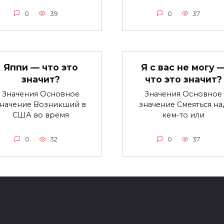
0
39
0
37
Яппи — что это
Я с вас не могу 
значит?
что это значит?
Значения Основное
Значения Основное
значение Возникший в
значение Смеяться на
США во время
кем-то или
0
32
0
37