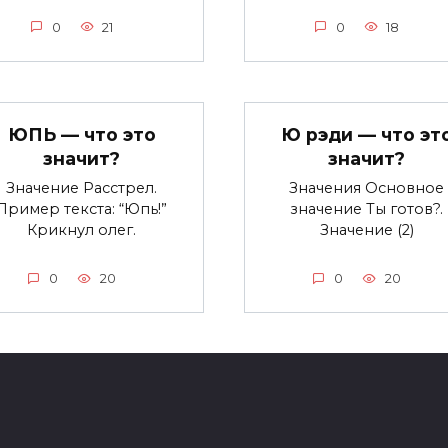
0
21
0
18
ЮПЬ — что это
Ю рэди — что эт
значит?
значит?
Значение Расстрел.
Значения Основное
Пример текста: “Юпь!”
значение Ты готов?.
Крикнул олег.
Значение (2)
0
20
0
20