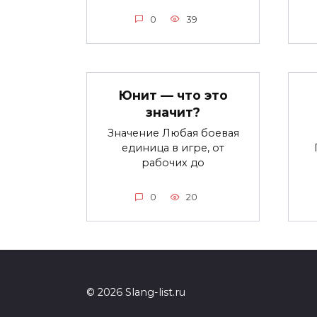
0
39
Юнит — что это
значит?
Значение Любая боевая
единица в игре, от
рабочих до
0
20
© 2026 Slang-list.ru