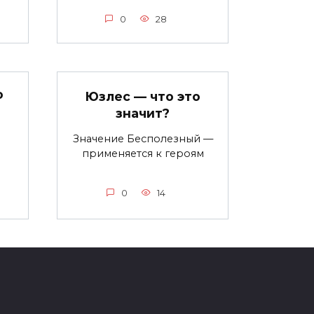
0
28
о
Юзлес — что это
значит?
Значение Бесполезный —
применяется к героям
0
14