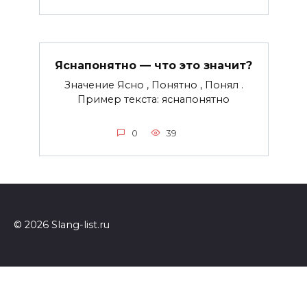
Яснапонятно — что это значит?
Значение Ясно , Понятно , Понял .
Пример текста: яснапонятно
0
39
© 2026 Slang-list.ru