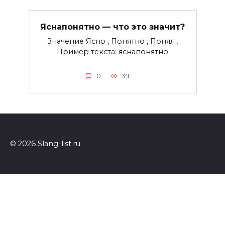
Яснапонятно — что это значит?
Значение Ясно , Понятно , Понял .
Пример текста: яснапонятно
0
39
© 2026 Slang-list.ru