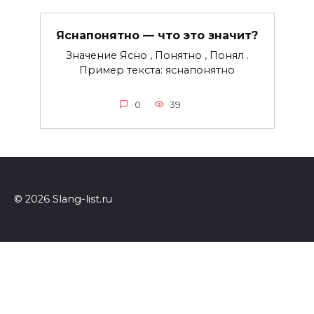
Яснапонятно — что это значит?
Значение Ясно , Понятно , Понял .
Пример текста: яснапонятно
0
39
© 2026 Slang-list.ru