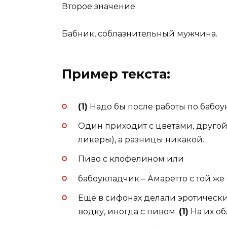
Второе значение
Бабник, соблазнительный мужчина.
Пример текста:
(1)
Надо бы после работы по бабоу
Один приходит с цветами, другой 
ликеры), а разницы никакой.
Пиво с клофелином или
бабоукладчик – Амаретто с той же
Ещё в сифонах делали эротически
водку, иногда с пивом.
(1)
На их об