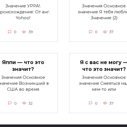
Значение УРРА!.
Значения Основное
роисхождение: От анг.
значение Я тебя любл
Yohoo!
Значение (2)
0
39
0
37
Яппи — что это
Я с вас не могу 
значит?
что это значит?
Значения Основное
Значения Основное
значение Возникший в
значение Смеяться на
США во время
кем-то или
0
32
0
37