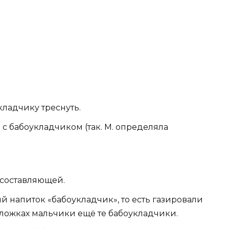
кладчику треснуть.
с бабоукладчиком (так. М. определяла
 составляющей.
й напиток «бабоукладчик», то есть газировали
ложках мальчики ещё те бабоукладчики.