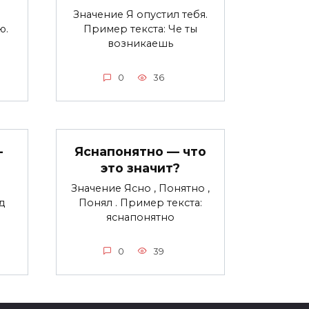
Значение Я опустил тебя.
ю.
Пример текста: Че ты
возникаешь
0
36
—
Яснапонятно — что
это значит?
Значение Ясно , Понятно ,
д
Понял . Пример текста:
яснапонятно
0
39