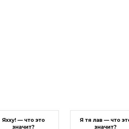
Яхху! — что это
Я тя лав — что эт
значит?
значит?