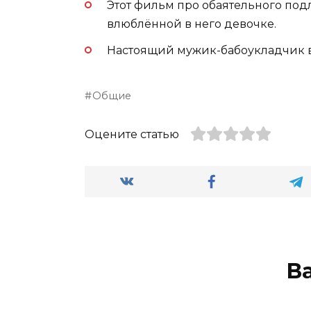
Этот фильм про обаятельного под
влюблённой в него девочке.
Настоящий мужик-бабоукладчик вс
Общие
Оцените статью
В