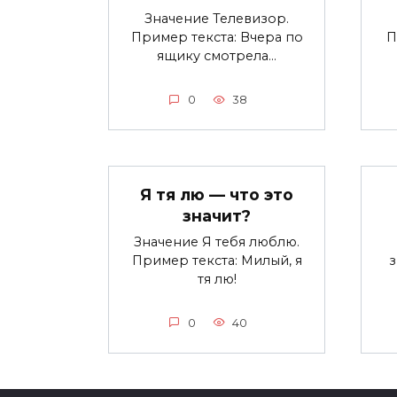
Значение Телевизор.
Пример текста: Вчера по
П
ящику смотрела…
0
38
Я тя лю — что это
значит?
Значение Я тебя люблю.
Пример текста: Милый, я
тя лю!
0
40