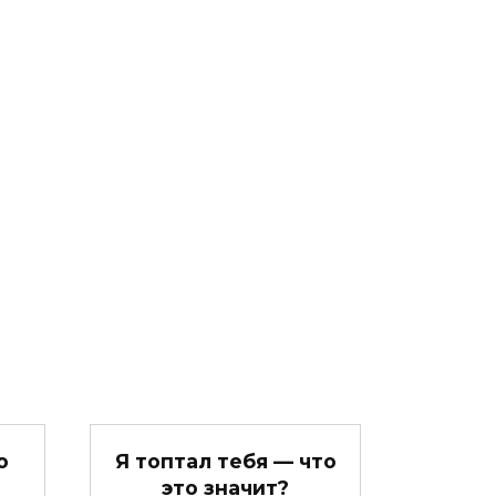
о
Я топтал тебя — что
это значит?