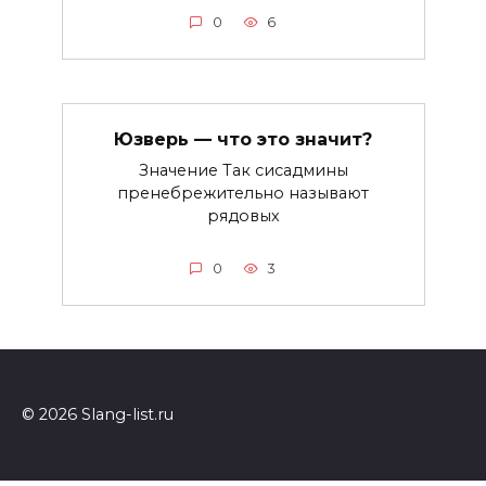
0
6
Юзверь — что это значит?
Значение Так сисадмины
пренебрежительно называют
рядовых
0
3
© 2026 Slang-list.ru