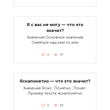
Я с вас не могу — что это
значит?
Значения Основное значение
Смеяться над кем-то или
0
37
Яснапонятно — что это значит?
Значение Ясно , Понятно , Понял .
Пример текста: яснапонятно
0
39